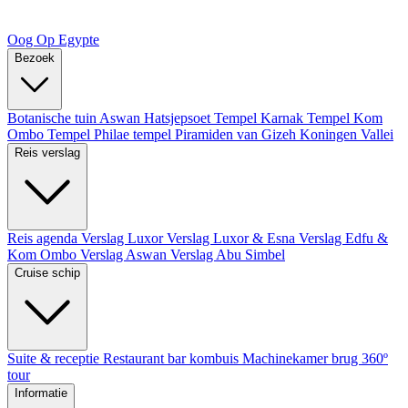
Oog Op Egypte
Bezoek
Botanische tuin Aswan
Hatsjepsoet Tempel
Karnak Tempel
Kom
Ombo Tempel
Philae tempel
Piramiden van Gizeh
Koningen Vallei
Reis verslag
Reis agenda
Verslag Luxor
Verslag Luxor & Esna
Verslag Edfu &
Kom Ombo
Verslag Aswan
Verslag Abu Simbel
Cruise schip
Suite & receptie
Restaurant bar kombuis
Machinekamer brug
360º
tour
Informatie