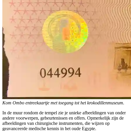
Kom Ombo entreekaartje met toegang tot het krokodillenmuseum.
In de muur rondom de tempel zie je unieke afbeeldingen van onder
andere voorwerpen, gebeurtenissen en offers. Opmerkelijk zijn de
afbeeldingen van chirurgische instrumenten, die wijzen op
geavanceerde medische kennis in het oude Egypte.