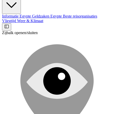
Informatie Egypte
Geldzaken Egypte
Beste reisorganisaties
Vliegtijd
Weer & Klimaat
Zijbalk openen/sluiten